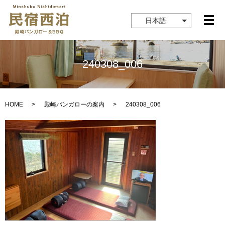
日本語
メ
240308_006
HOME
殿崎バンガローの案内
240308_006