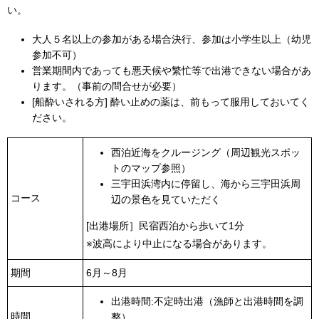
い。
大人５名以上の参加がある場合決行、参加は小学生以上（幼児
参加不可）
営業期間内であっても悪天候や繁忙等で出港できない場合があ
ります。（事前の問合せが必要）
[船酔いされる方] 酔い止めの薬は、前もって服用しておいてく
ださい。
西泊近海をクルージング（周辺観光スポッ
トのマップ参照）
三宇田浜湾内に停留し、海から三宇田浜周
コース
辺の景色を見ていただく
[出港場所］民宿西泊から歩いて1分
※波高により中止になる場合があります。
期間
6月～8月
出港時間:不定時出港（漁師と出港時間を調
時間
整）