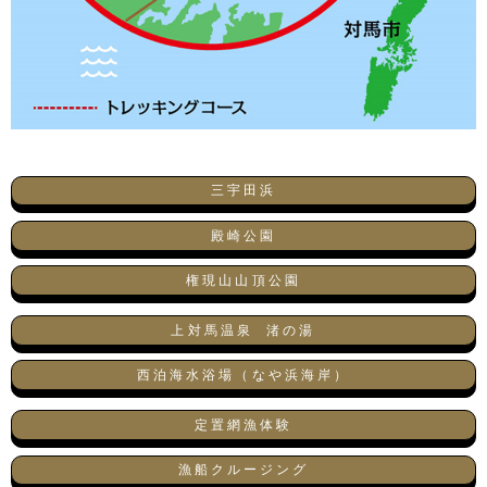
三宇田浜
殿崎公園
権現山山頂公園
上対馬温泉 渚の湯
西泊海水浴場（なや浜海岸）
定置網漁体験
漁船クルージング