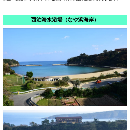
西泊海水浴場（なや浜海岸）