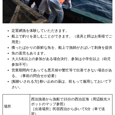
定置網漁を体験していただきます。
船上で釣りを楽しむことができます。（道具と餌はお客様でご
用意）
獲ったばかりの新鮮な魚を、船上で漁師がさばいて刺身を提供
魚の直売もあります。
大人5名以上の参加がある場合決行、参加は小学生以上（幼児
参加不可）
営業期間内であっても悪天候や繁忙等で出港できない場合があ
る。（事前の問合せが必要）
[船酔いされる方] 酔い止めの薬は、前もって服用しておいて下
さい。
西泊漁港から漁船で15分の西泊近海（周辺観光ス
ポットのマップ参照）
場所
［出港場所］民宿西泊から歩いて5分（車で送
迎）