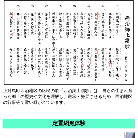
上対馬町西泊地区の区民の歌『西泊郷土讃歌』は、自らの生まれ育
った郷土の歴史や文化を理解し、継承・発展させるため、西泊地区
の行事等で歌い継がれています。
定置網漁体験