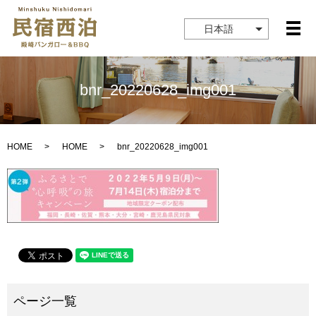
日本語
メ
bnr_20220628_img001
HOME
HOME
bnr_20220628_img001