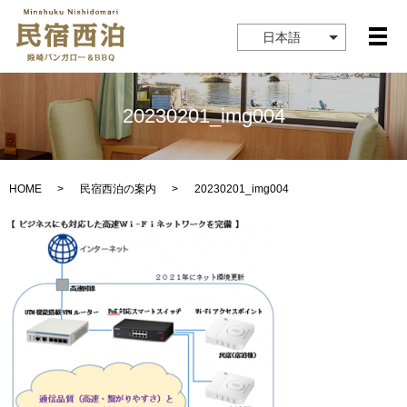
日本語
メ
20230201_img004
HOME
民宿西泊の案内
20230201_img004