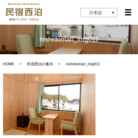
日本語
メ
nishidomari_img011
HOME
民宿西泊の案内
nishidomari_img011