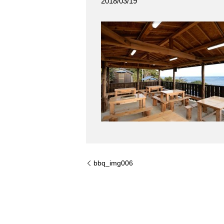
2018/03/19
bbq_img006