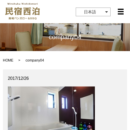
日本語
メ
company04
HOME
company04
2017/12/26