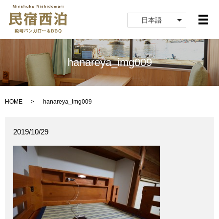
日本語
メ
hanareya_img009
HOME
hanareya_img009
2019/10/29