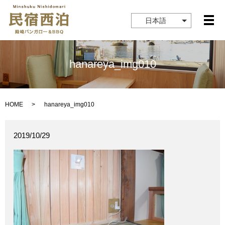
日本語
メ
hanareya_img010
HOME
hanareya_img010
2019/10/29