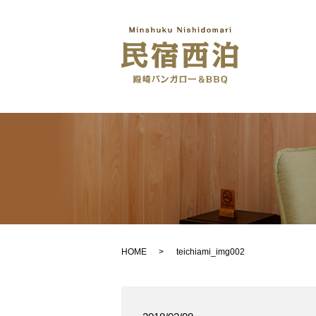
HOME
teichiami_img002