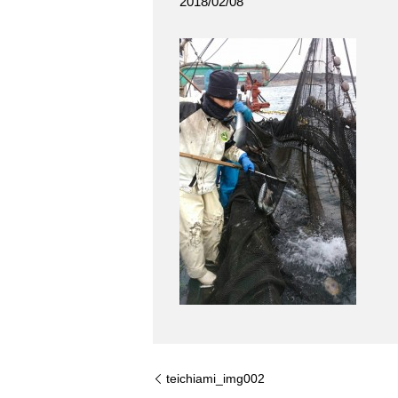
2018/02/08
teichiami_img002