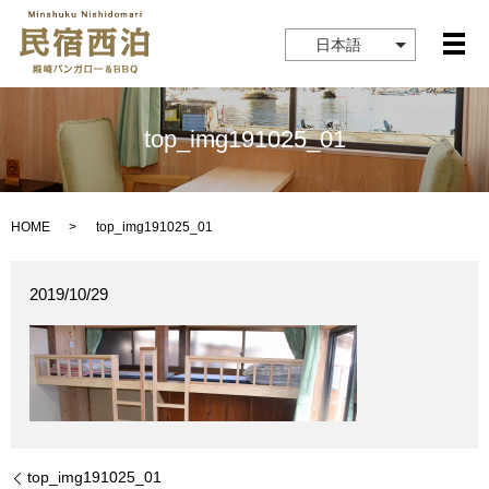
日本語
メ
top_img191025_01
HOME
top_img191025_01
2019/10/29
top_img191025_01