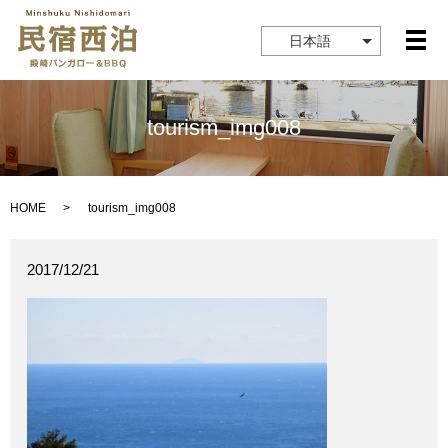
日本語
メ
tourism_img008
HOME
tourism_img008
2017/12/21