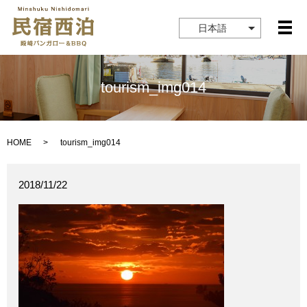
日本語
メ
tourism_img014
HOME
tourism_img014
2018/11/22